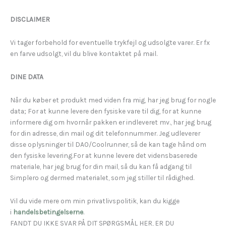
DISCLAIMER
Vi tager forbehold for eventuelle trykfejl og udsolgte varer. Er fx
en farve udsolgt, vil du blive kontaktet på mail.
DINE DATA
Når du køber et produkt med viden fra mig, har jeg brug for nogle
data; For at kunne levere den fysiske vare til dig, for at kunne
informere dig om hvornår pakken er indleveret mv., har jeg brug
for din adresse, din mail og dit telefonnummer. Jeg udleverer
disse oplysninger til DAO/Coolrunner, så de kan tage hånd om
den fysiske levering.For at kunne levere det vidensbaserede
materiale, har jeg brug for din mail, så du kan få adgang til
Simplero og dermed materialet, som jeg stiller til rådighed.
Vil du vide mere om min privatlivspolitik, kan du kigge
i
handelsbetingelserne
.
FANDT DU IKKE SVAR PÅ DIT SPØRGSMÅL HER, ER DU