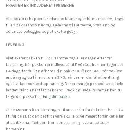
FRAGTEN ER INKLUDERET I PRISERNE
Alle beløb i shoppen er i danske kroner og inkl. moms samt fragt
til en pakkeshop nær dig. Levering til Færøerne, Grønland og
udlandet pålægges dog et ekstra gebyr.
LEVERING
Vi afleverer pakken til DAO samme dag eller dagen efter din
bestilling. Når pakken er indleveret til DAO/Coolrunner, tager det
1-4 dage, før du kan afhente din pakke.Du får en SMS når pakken
er på vej og du får endnu en SMS, når den er klar til afhentning
og i hvilken pakkeshop nær dig. Der er mange pakkeshops i hele
landet. Når du har fået pakkens ‘Track og Trace’ nummer, kan du
følge din pakke her:
Følg din pakke.
Gitte Asmann kan ikke drages til ansvar for forsinkelser hos DAO.
I tilfælde af, at den bestilte vare skulle blive meget forsinket eller
at du ikke har fået den, fremsendes en ny leverance uden
beregning.