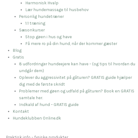
Harmonisk Hvalp
Lær hundemassage til husbehov
Personlig hundetræner
1:1 træning
Sæsonkurser
Stop gøen i hus og have
Få mere ro på din hund, når der kommer gæster
Blog
Gratis
8 udfordringer hundeejere kan have – (og tips til hvordan du
undgår dem)
Oplever du aggressivitet på gåturen? GRATIS guide hjælper
dig med de første skridt
Problemer med gøen og udfald på gåturen? Book en GRATIS
samtale her.
Indkald af hund – GRATIS guide
Kontakt
Hundeklubben Online.dk
Praktisk info – fysiske produkter