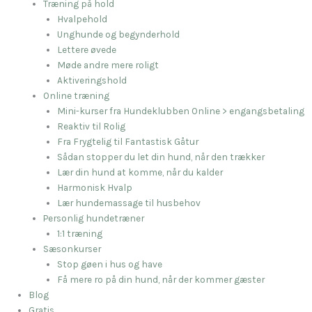
Træning på hold
Hvalpehold
Unghunde og begynderhold
Lettere øvede
Møde andre mere roligt
Aktiveringshold
Online træning
Mini-kurser fra Hundeklubben Online > engangsbetaling
Reaktiv til Rolig
Fra Frygtelig til Fantastisk Gåtur
Sådan stopper du let din hund, når den trækker
Lær din hund at komme, når du kalder
Harmonisk Hvalp
Lær hundemassage til husbehov
Personlig hundetræner
1:1 træning
Sæsonkurser
Stop gøen i hus og have
Få mere ro på din hund, når der kommer gæster
Blog
Gratis