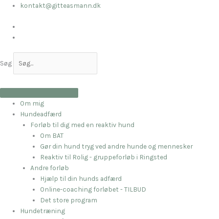
Gå
kontakt@gitteasmann.dk
til
indholdet
Søg
Om mig
Hundeadfærd
Forløb til dig med en reaktiv hund
Om BAT
Gør din hund tryg ved andre hunde og mennesker
Reaktiv til Rolig - gruppeforløb i Ringsted
Andre forløb
Hjælp til din hunds adfærd
Online-coaching forløbet - TILBUD
Det store program
Hundetræning