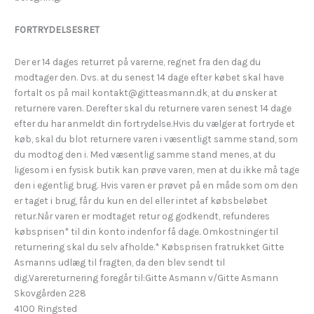
FORTRYDELSESRET
Der er 14 dages returret på varerne, regnet fra den dag du
modtager den. Dvs. at du senest 14 dage efter købet skal have
fortalt os på mail kontakt@gitteasmann.dk, at du ønsker at
returnere varen. Derefter skal du returnere varen senest 14 dage
efter du har anmeldt din fortrydelse.Hvis du vælger at fortryde et
køb, skal du blot returnere varen i væsentligt samme stand, som
du modtog den i. Med væsentlig samme stand menes, at du
ligesom i en fysisk butik kan prøve varen, men at du ikke må tage
den i egentlig brug. Hvis varen er prøvet på en måde som om den
er taget i brug, får du kun en del eller intet af købsbeløbet
retur.Når varen er modtaget retur og godkendt, refunderes
købsprisen* til din konto indenfor få dage. Omkostninger til
returnering skal du selv afholde.* Købsprisen fratrukket Gitte
Asmanns udlæg til fragten, da den blev sendt til
dig.Varereturnering foregår til:Gitte Asmann v/Gitte Asmann
Skovgården 228
4100 Ringsted