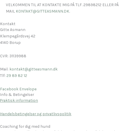
VELKOMMEN TIL AT KONTAKTE MIG PÅ TLF. 29898212 ELLER PÅ
MAIL
KONTAKT@GITTEASMANN.DK
.
Kontakt
Gitte Asmann
Klempegårdsvej 42
4140 Borup
CVR: 31139988
Mail:
kontakt@gitteasmann.dk
Tlf:
29 89 82 12
Facebook
Envelope
Info & Betingelser
Praktisk information
Handelsbetingelser og privatlivspolitik
Coaching for dig med hund