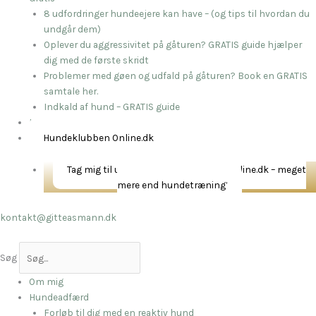
8 udfordringer hundeejere kan have – (og tips til hvordan du
undgår dem)
Oplever du aggressivitet på gåturen? GRATIS guide hjælper
dig med de første skridt
Problemer med gøen og udfald på gåturen? Book en GRATIS
samtale her.
Indkald af hund – GRATIS guide
Kontakt
Hundeklubben Online.dk
Tag mig til universet Hundeklubben Online.dk – meget
mere end hundetræning’
kontakt@gitteasmann.dk
Søg
Om mig
Hundeadfærd
Forløb til dig med en reaktiv hund