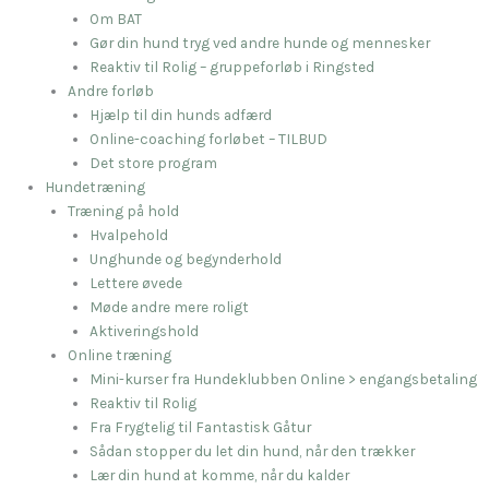
Om BAT
Gør din hund tryg ved andre hunde og mennesker
Reaktiv til Rolig – gruppeforløb i Ringsted
Andre forløb
Hjælp til din hunds adfærd
Online-coaching forløbet – TILBUD
Det store program
Hundetræning
Træning på hold
Hvalpehold
Unghunde og begynderhold
Lettere øvede
Møde andre mere roligt
Aktiveringshold
Online træning
Mini-kurser fra Hundeklubben Online > engangsbetaling
Reaktiv til Rolig
Fra Frygtelig til Fantastisk Gåtur
Sådan stopper du let din hund, når den trækker
Lær din hund at komme, når du kalder