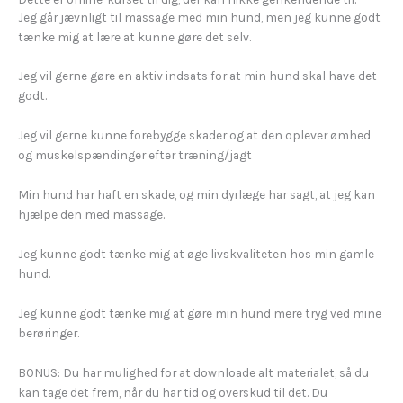
Jeg går jævnligt til massage med min hund, men jeg kunne godt
tænke mig at lære at kunne gøre det selv.
Jeg vil gerne gøre en aktiv indsats for at min hund skal have det
godt.
Jeg vil gerne kunne forebygge skader og at den oplever ømhed
og muskelspændinger efter træning/jagt
Min hund har haft en skade, og min dyrlæge har sagt, at jeg kan
hjælpe den med massage.
Jeg kunne godt tænke mig at øge livskvaliteten hos min gamle
hund.
Jeg kunne godt tænke mig at gøre min hund mere tryg ved mine
berøringer.
BONUS: Du har mulighed for at downloade alt materialet, så du
kan tage det frem, når du har tid og overskud til det. Du