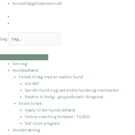
Gå
kontakt@gitteasmann.dk
til
indholdet
Søg
Om mig
Hundeadfærd
Forløb til dig med en reaktiv hund
Om BAT
Gør din hund tryg ved andre hunde og mennesker
Reaktiv til Rolig - gruppeforløb i Ringsted
Andre forløb
Hjælp til din hunds adfærd
Online-coaching forløbet - TILBUD
Det store program
Hundetræning