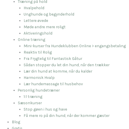
Træning på hold
Hvalpehold
Unghunde og begynderhold
Lettere øvede
Møde andre mere roligt
Aktiveringshold
Online træning
Mini-kurser fra Hundeklubben Online > engangsbetaling
Reaktiv til Rolig
Fra Frygtelig til Fantastisk Gåtur
Sådan stopper du let din hund, når den trækker
Lær din hund at komme, når du kalder
Harmonisk Hvalp
Lær hundemassage til husbehov
Personlig hundetræner
1:1 træning
Sæsonkurser
Stop gøen i hus og have
Få mere ro på din hund, når der kommer gæster
Blog
Gratis