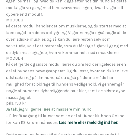
egen journal – og hvad du kan kigge efter hos din hund. På dette
modul går vi i gang med bindevævsmassagen, dvs. at vi går lidt
dybere end modul 1.
MODUL 3
På dette modul handler det om musklerne, og du starter med at
lære noget om deres opbygning. Vi gennemgår også nogle af de
overfladiske muskler, og så kan du lære resten selv som
selvstudie, ud af det materiale, som du får. Og så går vi i gang med
de dybe massagegreb, hvor vi kommer helt ned i musklerne.
MODUL 4
På det fjerde og sidste modul lærer du om led, der ligeledes er en
del af hundens bevægeapparat. Og du lærer, hvordan du kan lave
udstrækning på din hund, så du også på denne måde har
mulighed for at bidrage til hundens vedligehold. Vi gennemgår
nogle af hundens dybereliggende muskler, samt de sidste dybe
massagegreb.
pris: 199 kr
Ja tak, jeg vil gerne lære at massere min hund
… Eller få adgang til kurset som en del af Hundeklubben Online
for kun 119 kr. om måneden.
Læs mere eller meld dig ind her.
Dette er online-kurset til dig, der kan nikke genkendende til: