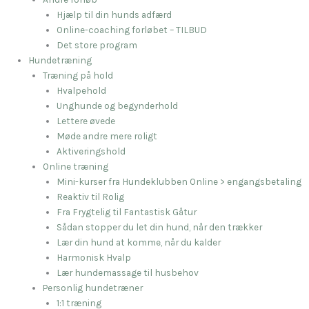
Hjælp til din hunds adfærd
Online-coaching forløbet – TILBUD
Det store program
Hundetræning
Træning på hold
Hvalpehold
Unghunde og begynderhold
Lettere øvede
Møde andre mere roligt
Aktiveringshold
Online træning
Mini-kurser fra Hundeklubben Online > engangsbetaling
Reaktiv til Rolig
Fra Frygtelig til Fantastisk Gåtur
Sådan stopper du let din hund, når den trækker
Lær din hund at komme, når du kalder
Harmonisk Hvalp
Lær hundemassage til husbehov
Personlig hundetræner
1:1 træning