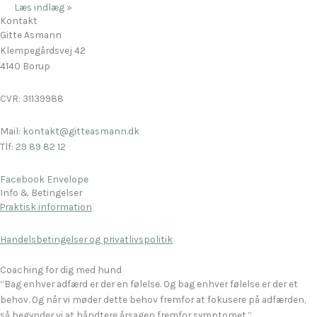
Læs indlæg »
Kontakt
Gitte Asmann
Klempegårdsvej 42
4140 Borup
CVR: 31139988
Mail:
kontakt@gitteasmann.dk
Tlf:
29 89 82 12
Facebook
Envelope
Info & Betingelser
Praktisk information
Handelsbetingelser og privatlivspolitik
Coaching for dig med hund
“Bag enhver adfærd er der en følelse. Og bag enhver følelse er der et
behov. Og når vi møder dette behov fremfor at fokusere på adfærden,
så begynder vi at håndtere årsagen fremfor symptomet.”