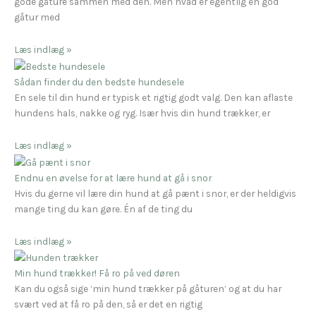
gode gåture sammen med den. Men hvad er egentlig en god
gåtur med
Læs indlæg »
Sådan finder du den bedste hundesele
En sele til din hund er typisk et rigtig godt valg. Den kan aflaste
hundens hals, nakke og ryg. Især hvis din hund trækker, er
Læs indlæg »
Endnu en øvelse for at lære hund at gå i snor
Hvis du gerne vil lære din hund at gå pænt i snor, er der heldigvis
mange ting du kan gøre. Én af de ting du
Læs indlæg »
Min hund trækker! Få ro på ved døren
Kan du også sige ‘min hund trækker på gåturen’ og at du har
svært ved at få ro på den, så er det en rigtig