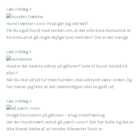
Læs indlæg »
Hund trækker i snor. Hvad gør jeg ved det?
Fik du også hund med tanken om, at det ville blive fantastisk at
komme ud at gå nogle dejlige ture med den? Det er der mange
Læs indlæg »
Hvad er det bedste udstyr på gåturen? Sele til hund, halsbånd,
eller..?
Når du skal ud på tur med hunden, skal udstyret være i orden. Og
her mener jeg ikke, at det nødvendigvis skal se godt ud,
Læs indlæg »
Undgå frustration på gåturen – brug cirkeltræning
Har din hund svært ved at gå pænt i snor? Det har Quila. Og det er
ikke blevet bedre af, at hendes lillesøster Tonic er