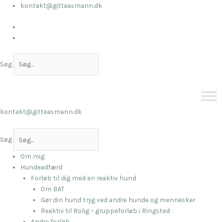
Gå
kontakt@gitteasmann.dk
til
indholdet
Søg
kontakt@gitteasmann.dk
Søg
Om mig
Hundeadfærd
Forløb til dig med en reaktiv hund
Om BAT
Gør din hund tryg ved andre hunde og mennesker
Reaktiv til Rolig – gruppeforløb i Ringsted
Andre forløb