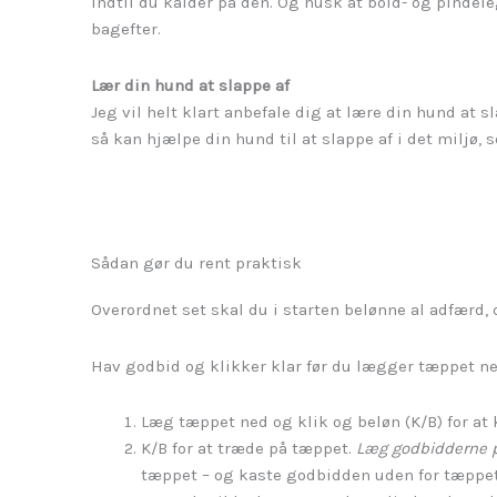
indtil du kalder på den. Og husk at bold- og pindel
bagefter.
Lær din hund at slappe af
Jeg vil helt klart anbefale dig at lære din hund at 
så kan hjælpe din hund til at slappe af i det miljø, 
Sådan gør du rent praktisk
Overordnet set skal du i starten belønne al adfærd,
Hav godbid og klikker klar før du lægger tæppet ne
Læg tæppet ned og klik og beløn (K/B) for at
K/B for at træde på tæppet.
Læg godbidderne 
tæppet – og kaste godbidden uden for tæpp