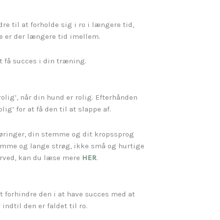
 til at forholde sig i ro i længere tid,
ge er der længere tid imellem.
t få succes i din træning.
rolig’, når din hund er rolig. Efterhånden
’ for at få den til at slappe af.
røringer, din stemme og dit kropssprog
omme og lange strøg, ikke små og hurtige
derved, kan du læse mere
HER
.
t forhindre den i at have succes med at
dtil den er faldet til ro.