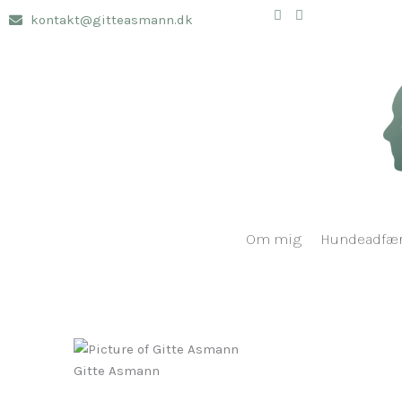
Gå
kontakt@gitteasmann.dk
til
indholdet
Om mig
Hundeadfæ
Gitte Asmann