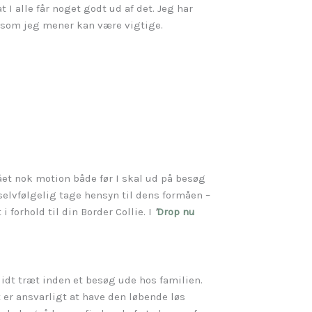
at I alle får noget godt ud af det. Jeg har
, som jeg mener kan være vigtige.
 fået nok motion både før I skal ud på besøg
selvfølgelig tage hensyn til dens formåen –
 forhold til din Border Collie. I
’
Drop nu
lidt træt inden et besøg ude hos familien.
t er ansvarligt at have den løbende løs