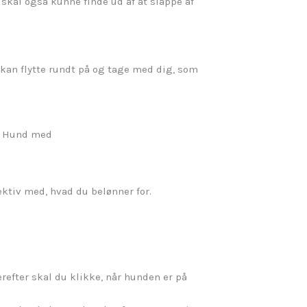
skal også kunne finde ud af at slappe af
e kan flytte rundt på og tage med dig, som
.
ektiv med, hvad du belønner for.
refter skal du klikke, når hunden er på