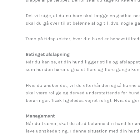
Det vil sige, at du nu bare skal lægge en godbid ned
skal du gå over til at belønne af og til, dvs. nogle
Træn på tidspunkter, hvor din hund er behovstilfredss
Betinget afslapning
Når du kan se, at din hund ligger stille og afslappet,
som hunden hører signalet flere og flere gange kombi
Hvis du ønsker det, vil du efterhånden også kunne 
skal være rolige og derved understøttende for hun
berøringer. Træk ligeledes vejret roligt. Hvis du g
Management
Når du træner, skal du altid belønne din hund for ø
lave uønskede ting. I denne situation med din hund m