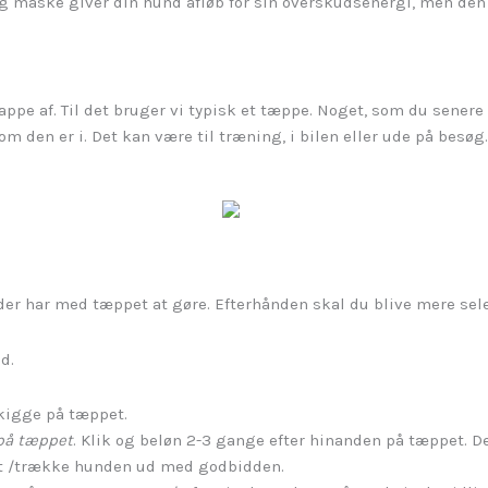
eg måske giver din hund afløb for sin overskudsenergi, men den 
slappe af. Til det bruger vi typisk et tæppe. Noget, som du sener
som den er i. Det kan være til træning, i bilen eller ude på besøg
 der har med tæppet at gøre. Efterhånden skal du blive mere sel
d.
 kigge på tæppet.
på tæppet
. Klik og beløn 2-3 gange efter hinanden på tæppet. De
et /trække hunden ud med godbidden.