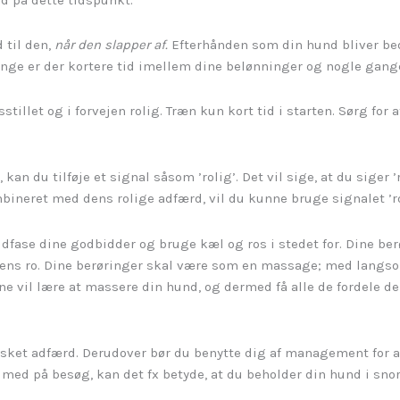
 til den,
når den slapper af.
Efterhånden som din hund bliver bedre
 gange er der kortere tid imellem dine belønninger og nogle gan
tillet og i forvejen rolig. Træn kun kort tid i starten. Sørg for a
 kan du tilføje et signal såsom ’rolig’. Det vil sige, at du siger ’
neret med dens rolige adfærd, vil du kunne bruge signalet ’rolig
udfase dine godbidder og bruge kæl og ros i stedet for. Dine be
dens ro. Dine berøringer skal være som en massage; med langs
erne vil lære at massere din hund, og dermed få alle de fordele 
nsket adfærd. Derudover bør du benytte dig af management for a
ed på besøg, kan det fx betyde, at du beholder din hund i snor in