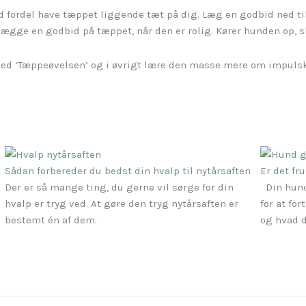
 fordel have tæppet liggende tæt på dig. Læg en godbid ned ti
og lægge en godbid på tæppet, når den er rolig. Kører hunden op,
med ‘Tæppeøvelsen’ og i øvrigt lære den masse mere om impulsk
Sådan forbereder du bedst din hvalp til nytårsaften
Er det fr
Der er så mange ting, du gerne vil sørge for din
Din hund
hvalp er tryg ved. At gøre den tryg nytårsaften er
for at for
bestemt én af dem.
og hvad d