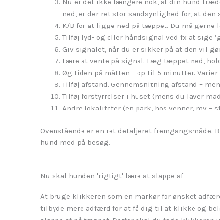
Nu er det ikke længere nok, at din hund træde
ned, er der ret stor sandsynlighed for, at den
K/B for at ligge ned på tæppet. Du må gerne l
Tilføj lyd- og eller håndsignal ved fx at sige 
Giv signalet, når du er sikker på at den vil gø
Lære at vente på signal. Læg tæppet ned, hold
Øg tiden på måtten – op til 5 minutter. Varier
Tilføj afstand. Gennemsnitning afstand – men 
Tilføj forstyrrelser i huset (mens du laver mad
Andre lokaliteter (en park, hos venner, mv – s
Ovenstående er en ret detaljeret fremgangsmåde. Bru
hund med på besøg.
Nu skal hunden 'rigtigt' lære at slappe af
At bruge klikkeren som en markør for ønsket adfærd,
tilbyde mere adfærd for at få dig til at klikke og be
slappe af på tæppet. Derfor skal du tage klikkeren 