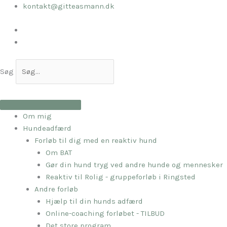
Gå
kontakt@gitteasmann.dk
til
indholdet
Søg
Om mig
Hundeadfærd
Forløb til dig med en reaktiv hund
Om BAT
Gør din hund tryg ved andre hunde og mennesker
Reaktiv til Rolig - gruppeforløb i Ringsted
Andre forløb
Hjælp til din hunds adfærd
Online-coaching forløbet - TILBUD
Det store program