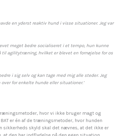
havde en yderst reaktiv hund i visse situationer. Jeg var
 blevet meget bedre socialiseret i et tempo, hun kunne
 agilitytræning, hvilket er blevet en fornøjelse for os
bedre i sig selv og kan tage med mig alle steder. Jeg
er for enkelte hunde eller situationer.’
e træningsmetoder, hvor vi ikke bruger magt og
. BAT er én af de træningsmetoder, hvor hunden
 sikkerheds skyld skal det nævnes, at det ikke er
e, at den har indflydelse på den egen situation.