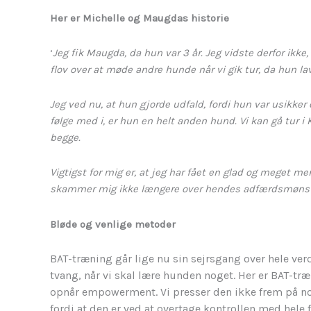
Her er Michelle og Maugdas historie
‘
Jeg fik Maugda, da hun var 3 år. Jeg vidste derfor ikke
flov over at møde andre hunde når vi gik tur, da hun la
Jeg ved nu, at hun gjorde udfald, fordi hun var usikker
følge med i, er hun en helt anden hund. Vi kan gå tur i
begge.
Vigtigst for mig er, at jeg har fået en glad og meget me
skammer mig ikke længere over hendes adfærdsmønster, 
Bløde og venlige metoder
BAT-træning går lige nu sin sejrsgang over hele ver
tvang, når vi skal lære hunden noget. Her er BAT-tr
opnår empowerment. Vi presser den ikke frem på nog
fordi at den er ved at overtage kontrollen med hele 