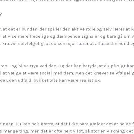
?
r, at det er hunden, der spiller den aktive rolle og selv lærer at
er at vise mere fredelige og dæmpende signaler og bare gå sin vej
t kræver selvfølgelig, at du som ejer lærer at aflæse din hund 
en – og blive tryg ved den. Og det kan betyde, at du på sigt k
til at vælge at være social med dem. Men det kræver selvfølgelig
e uden udfald, hvilket ofte kan være realistisk.
ningen. Du kan nok gætte, at det ikke bare gælder om at holde fa
mange ting, men det er ofte helt vildt, så stor en virkning det k