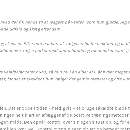
, hvad der fik hende til at reagere på verden, som hun gjorde. Jeg 
vede udfald og skreg efter dem.
 og stresset. Efter hun har lært at vælge en bedre reaktion, og er
 København, tage i parker med andre hunde og mennesker samt gå til
re velafbalanceret hund, så hun nu i en alder af 6 år hviler meget 
for det er sjældent hun vælger det gamle mønster og ofte kun ov
den. Det er oppe i tiden – heldigvis – at bruge såkaldte blød
æningen helt klart en aflægger af de positive træningsmetoder
en måde. Den opnår kontrol over sin egen situation, og for en
familien, osv. Nej, kontrol over sin egen situation betyder mer